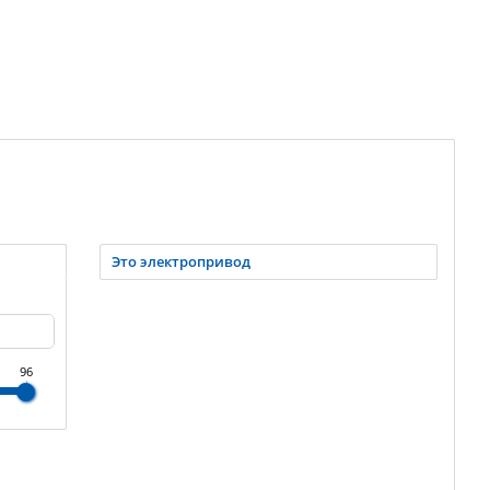
Это электропривод
96