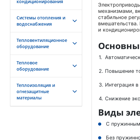
кондиционирования
Электроприводы
механизмами, вк
стабильное рег
Системы отопления и
вмешательства.
водоснабжения
и кондициониро
Тепловентиляционное
Основны
оборудование
Автоматическ
Тепловое
оборудование
Повышение то
Интеграция в
Теплоизоляция и
огнезащитные
материалы
Снижение экс
Виды эл
С пружинным
Без пружинн