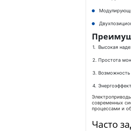
Модулирующи
Двухпозицио
Преимущ
Высокая наде
Простота мон
Возможность 
Энергоэффект
Электроприводы
современных си
процессами и об
Часто з