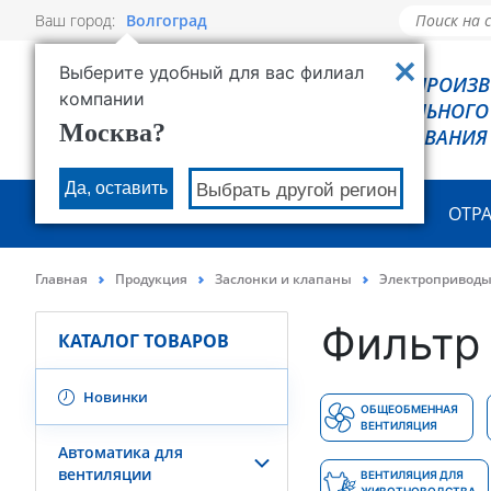
Ваш город:
Волгоград
Выберите удобный для вас филиал
РОВЕН - ПРОИЗ
компании
ХОЛОДИЛЬНОГО
Москва?
ОБОРУДОВАНИЯ
Да, оставить
Выбрать другой регион
О КОМПАНИИ
ПРОДУКЦИЯ
ОТР
Главная
Продукция
Заслонки и клапаны
Электропривод
Фильтр 
КАТАЛОГ ТОВАРОВ
Новинки
ОБЩЕОБМЕННАЯ
ВЕНТИЛЯЦИЯ
Автоматика для
вентиляции
ВЕНТИЛЯЦИЯ ДЛЯ