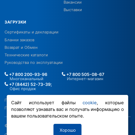
Вакансии
Выставки
ЗАГРУЗКИ
Сертификаты и декларации
Бланки заказов
Возврат и Обмен
Технические каталоги
Руководства по эксплуатации
+7 800 200-93-96
+7 800 505-08-67
Многоканальный
Интернет-магазин
+7 (8442) 52-73-39;
Офис продаж
Политика в отношении ПДН
Сайт использует файлы
cookie
, которые
Политика обработки файлов cookie
позволяют узнавать вас и получать информацию о
вашем пользовательском опыте.
© 2026 ООО «РОВЕН-Регионы»
Хорошо
Сделано в